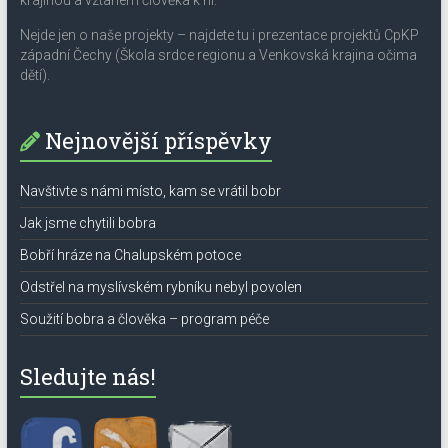
krajinou a vztahem člověka k ní.
Nejde jen o naše projekty – najdete tu i prezentace projektů CpKP
západní Čechy (Škola srdce regionu a Venkovská krajina očima
dětí).
Nejnovější příspěvky
Navštivte s námi místo, kam se vrátil bobr
Jak jsme chytili bobra
Bobří hráze na Chalupském potoce
Odstřel na myslívském rybníku nebyl povolen
Soužití bobra a člověka – program péče
Sledujte nás!