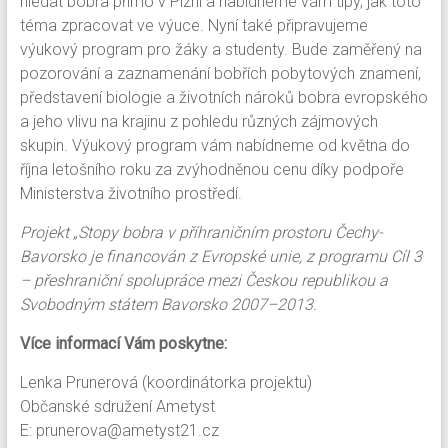
hledat bobra přímo v Plzni a nabídneme vám tipy, jak toto
téma zpracovat ve výuce. Nyní také připravujeme
výukový program pro žáky a studenty. Bude zaměřený na
pozorování a zaznamenání bobřích pobytových znamení,
představení biologie a životních nároků bobra evropského
a jeho vlivu na krajinu z pohledu různých zájmových
skupin. Výukový program vám nabídneme od května do
října letošního roku za zvýhodněnou cenu díky podpoře
Ministerstva životního prostředí.
Projekt „Stopy bobra v příhraničním prostoru Čechy-
Bavorsko je financován z Evropské unie, z programu Cíl 3
– přeshraniční spolupráce mezi Českou republikou a
Svobodným státem Bavorsko 2007–2013.
Více informací Vám poskytne:
Lenka Prunerová (koordinátorka projektu)
Občanské sdružení Ametyst
E: prunerova@ametyst21.cz