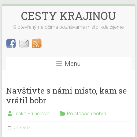
Skip
CESTY KRAJINOU
to
content
S otevřenýma očima poznáváme místo, kde žijeme
Menu
Navštivte s námi místo, kam se
vrátil bobr
Lenka Prunerová
Po stopách bobra
27.3.2015