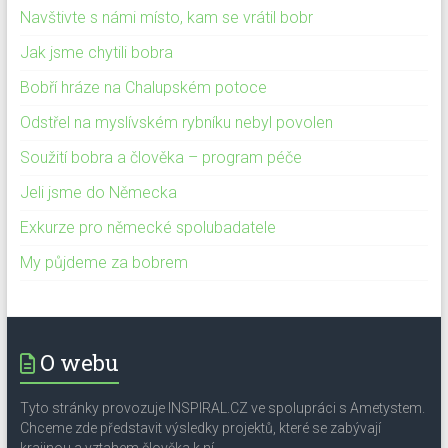
Navštivte s námi místo, kam se vrátil bobr
Jak jsme chytili bobra
Bobří hráze na Chalupském potoce
Odstřel na myslívském rybníku nebyl povolen
Soužití bobra a člověka – program péče
Jeli jsme do Německa
Exkurze pro německé spolubadatele
My půjdeme za bobrem
O webu
Tyto stránky provozuje INSPIRAL.CZ ve spolupráci s Ametystem.
Chceme zde představit výsledky projektů, které se zabývají