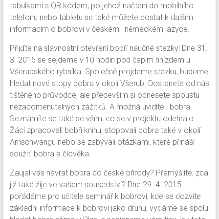
tabulkami s QR kódem, po jehož načtení do mobilního
telefonu nebo tabletu se také můžete dostat k dalším
informacím o bobrovi v českém i německém jazyce.
Přijďte na slavnostní otevření bobří naučné stezky! Dne 31.
3. 2015 se sejdeme v 10 hodin pod čapím hnízdem u
Všerubského rybníka. Společně projdeme stezku, budeme
hledat nové stopy bobra v okolí Všerub. Dostanete od nás
tištěného průvodce, ale především si odnesete spoustu
nezapomenutelných zážitků. A možná uvidíte i bobra.
Seznámíte se také se vším, co se v projektu odehrálo.
Žáci zpracovali bobří knihu, stopovali bobra také v okolí
Arnschwangu nebo se zabývali otázkami, které přináší
soužití bobra a člověka.
Zaujal vás návrat bobra do české přírody? Přemýšlíte, zda
již také žije ve vašem sousedství? Dne 29. 4. 2015
pořádáme pro učitele seminář k bobrovi, kde se dozvíte
základní informace k bobrovi jako druhu, vydáme se spolu