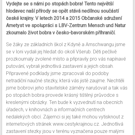
Vydejte se s námi po stopách bobra! Tento největší
hlodavec naší přírody se opět stává nedílnou součástí
české krajiny. V letech 2014 a 2015 Občanské sdružení
Ametyst ve spolupráci s LBV-Zentrum Mensch und Natur
zkoumalo život bobra v česko-bavorském příhraničí.
Se žáky ze základních škol z Kdyně a Arnschwangu jsme
se v loni vydali jej hledat do okolí Všerub. Děti pečlivě
prozkoumaly zvolené místo a připravily pro vás napínavé
putování, vybrali jednotlivá zastavení a jejich obsah.
Připravené podklady jsme zpracovali do podoby
netradiční naučné stezky, která vás jistě zaujme. Nechtěli
jsme bobrovi jeho stavitelské záměry narušovat a tak vás
po stopách bobra provede krásný tištěný průvodce s
kreslenými obrázky. Ten bude k vyzvednutí na obecních
úřadech, v knihovnách a informačních centrech
nedalekých obcí. Zájemci si jej také mohou vytisknout z
internetových stránek www.cestykrajinou.cz. Jednotlivá
zastavení stezky jsou v terénu vyznačena pouze malými