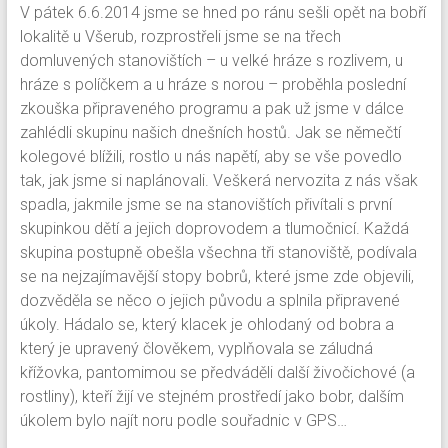
V pátek 6.6.2014 jsme se hned po ránu sešli opět na bobří
lokalitě u Všerub, rozprostřeli jsme se na třech
domluvených stanovištích – u velké hráze s rozlivem, u
hráze s políčkem a u hráze s norou – proběhla poslední
zkouška připraveného programu a pak už jsme v dálce
zahlédli skupinu našich dnešních hostů. Jak se němečtí
kolegové blížili, rostlo u nás napětí, aby se vše povedlo
tak, jak jsme si naplánovali. Veškerá nervozita z nás však
spadla, jakmile jsme se na stanovištích přivítali s první
skupinkou dětí a jejich doprovodem a tlumočnicí. Každá
skupina postupně obešla všechna tři stanoviště, podívala
se na nejzajímavější stopy bobrů, které jsme zde objevili,
dozvěděla se něco o jejich původu a splnila připravené
úkoly. Hádalo se, který klacek je ohlodaný od bobra a
který je upravený člověkem, vyplňovala se záludná
křížovka, pantomimou se předváděli další živočichové (a
rostliny), kteří žijí ve stejném prostředí jako bobr, dalším
úkolem bylo najít noru podle souřadnic v GPS…