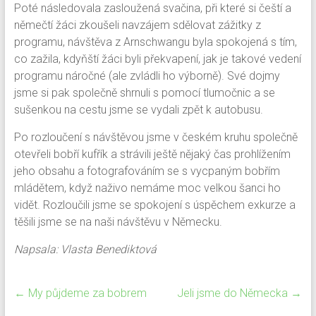
Poté následovala zasloužená svačina, při které si čeští a
němečtí žáci zkoušeli navzájem sdělovat zážitky z
programu, návštěva z Arnschwangu byla spokojená s tím,
co zažila, kdyňští žáci byli překvapení, jak je takové vedení
programu náročné (ale zvládli ho výborně). Své dojmy
jsme si pak společně shrnuli s pomocí tlumočnic a se
sušenkou na cestu jsme se vydali zpět k autobusu.
Po rozloučení s návštěvou jsme v českém kruhu společně
otevřeli bobří kufřík a strávili ještě nějaký čas prohlížením
jeho obsahu a fotografováním se s vycpaným bobřím
mládětem, když naživo nemáme moc velkou šanci ho
vidět. Rozloučili jsme se spokojení s úspěchem exkurze a
těšili jsme se na naši návštěvu v Německu.
Napsala: Vlasta Benediktová
←
My půjdeme za bobrem
Jeli jsme do Německa
→