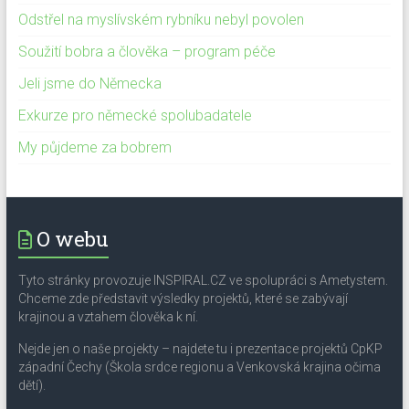
Odstřel na myslívském rybníku nebyl povolen
Soužití bobra a člověka – program péče
Jeli jsme do Německa
Exkurze pro německé spolubadatele
My půjdeme za bobrem
O webu
Tyto stránky provozuje INSPIRAL.CZ ve spolupráci s Ametystem.
Chceme zde představit výsledky projektů, které se zabývají
krajinou a vztahem člověka k ní.
Nejde jen o naše projekty – najdete tu i prezentace projektů CpKP
západní Čechy (Škola srdce regionu a Venkovská krajina očima
dětí).