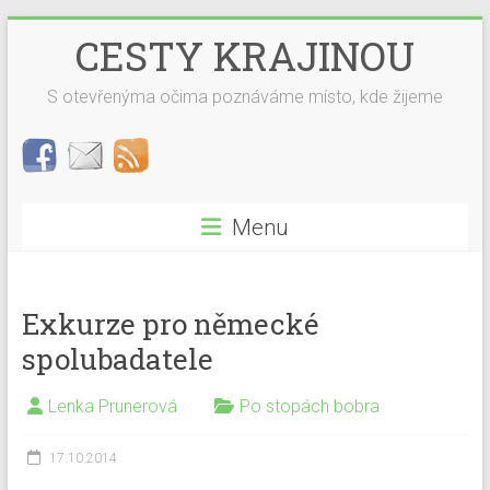
Skip
CESTY KRAJINOU
to
content
S otevřenýma očima poznáváme místo, kde žijeme
Menu
Exkurze pro německé
spolubadatele
Lenka Prunerová
Po stopách bobra
17.10.2014