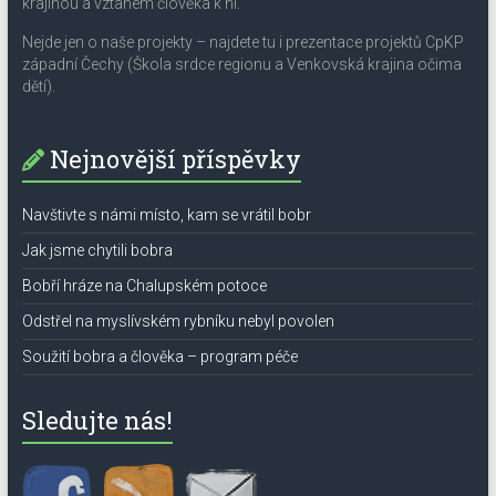
krajinou a vztahem člověka k ní.
Nejde jen o naše projekty – najdete tu i prezentace projektů CpKP
západní Čechy (Škola srdce regionu a Venkovská krajina očima
dětí).
Nejnovější příspěvky
Navštivte s námi místo, kam se vrátil bobr
Jak jsme chytili bobra
Bobří hráze na Chalupském potoce
Odstřel na myslívském rybníku nebyl povolen
Soužití bobra a člověka – program péče
Sledujte nás!